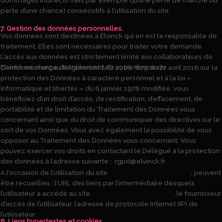
dommages indirects (tels par exemple qu’une perte de marché ou
perte d’une chance) consécutifs à l’utilisation du site
https://www.elvinck.com
7. Gestion des données personnelles.
Vos données sont destinées à Elvinck qui en est le responsable de
traitement. Elles sont nécessaires pour traiter votre demande.
L’accès aux données est strictement limité aux collaborateurs de
Elvinck en charge du traitement de votre demande.
Conformément au Règlement (UE) 2016/679 du 27 avril 2016 sur la
protection des Données à caractère personnel et à la loi «
informatique et libertés » du 6 janvier 1978 modifiée, vous
bénéficiez d’un droit d’accès, de rectification, d’effacement, de
portabilité et de limitation du Traitement des Données vous
concernant ainsi que du droit de communiquer des directives sur le
sort de vos Données. Vous avez également la possibilité de vous
opposer au Traitement des Données vous concernant. Vous
pouvez exercer vos droits en contactant le Délégué à la protection
des données à l’adresse suivante : rgpd@elvinck.fr
A l’occasion de l’utilisation du site
https://www.elvinck.com
, peuvent
être recueillies : l’URL des liens par l’intermédiaire desquels
l’utilisateur a accédé au site
https://www.elvinck.com
, le fournisseur
d’accès de l’utilisateur, l’adresse de protocole Internet (IP) de
l’utilisateur.
8. Liens hypertextes et cookies.