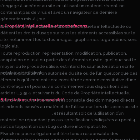
s’engage à accéder au site en utilisant un matériel récent, ne
contenant pas de virus et avec un navigateur de dernière
génération mis-à-jour.
5. Propriété intellectuelle et contrefaçons.
Elvinck est propriétaire des droits de propriété intellectuelle ou
détient les droits d’usage sur tous les éléments accessibles sur le
site, notamment les textes, images, graphismes, logo, icônes, sons,
logiciels.
Toute reproduction, représentation, modification, publication,
adaptation de tout ou partie des éléments du site, quel que soit le
moyen ou le procédé utilisé, est interdite, sauf autorisation écrite
préalable de Elvinck
Toute exploitation non autorisée du site ou de l’un quelconque des
éléments qu’il contient sera considérée comme constitutive d’une
contrefaçon et poursuivie conformément aux dispositions des
articles L.335-2 et suivants du Code de Propriété Intellectuelle.
6. Limitations de responsabilité.
Elvinck ne pourra être tenue responsable des dommages directs
et indirects causés au matériel de l’utilisateur, lors de l’accès au site
https://www.elvinck.com
, et résultant soit de l’utilisation d’un
matériel ne répondant pas aux spécifications indiquées au point 4,
soit de l’apparition d’un bug ou d’une incompatibilité.
Elvinck ne pourra également être tenue responsable des