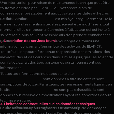
Une interruption pour raison de maintenance technique peut être
toutefois décidée par ELVINCK , qui s’efforcera alors de
communiquer préalablement aux utilisateurs les dates et heures
de l’intervention.
Le site
https://www.elvinck.com
est mis à jour régulièrement. De la
même façon, les mentions légales peuvent être modifiées à tout
moment : elles s’imposent néanmoins à l’utilisateur qui est invité à
s’y référer le plus souvent possible afin d’en prendre connaissance.
3. Description des services fournis.
Le site
https://www.elvinck.com
a pour objet de fournir une
information concernant l’ensemble des activités de ELVINCK.
Toutefois, il ne pourra être tenue responsable des omissions, des
inexactitudes et des carences dans la mise à jour, qu’elles soient de
son fait ou du fait des tiers partenaires qui lui fournissent ces
informations.
Toutes les informations indiquées sur le site
https://www.elvinck.com
sont données à titre indicatif, et sont
susceptibles d’évoluer. Par ailleurs, les renseignements figurant sur
le site
https://www.elvinck.com
ne sont pas exhaustifs. Ils sont
donnés sous réserve de modifications ayant été apportées depuis
leur mise en ligne.
4. Limitations contractuelles sur les données techniques.
Le site utilise les technologies PHP et JavaScript.
Le site Internet ne pourra être tenu responsable de dommages
matériels liés à l’utilisation du site. De plus, l’utilisateur du site