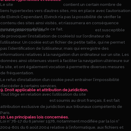
Le site
https://www.elvinck.com
contient un certain nombre de
liens hypertextes vers d’autres sites, mis en place avec l’autorisation
de Elvinck Cependant, Elvinck n’a pas la possibilité de vérifier le
contenu des sites ainsi visités, et n’assumera en conséquence
aucune responsabilité de ce fait.
La navigation sur le site
https://www.elvinck.com
est susceptible
de provoquer l’installation de cookie(s) sur l’ordinateur de
l’utilisateur. Un cookie est un fichier de petite taille, qui ne permet
pas l’identification de l’utilisateur, mais qui enregistre des
informations relatives à la navigation d’un ordinateur sur un site. Les
données ainsi obtenues visent à faciliter la navigation ultérieure sur
le site, et ont également vocation à permettre diverses mesures
de fréquentation.
Le refus d’installation d’un cookie peut entraîner l’impossibilité
d’accéder à certains services.
9. Droit applicable et attribution de juridiction.
Tout litige en relation avec l’utilisation du site
https://www.elvinck.com
est soumis au droit français. Il est fait
attribution exclusive de juridiction aux tribunaux compétents de
Paris.
10. Les principales lois concernées.
Loi n° 78-17 du 6 janvier 1978, notamment modifiée par la loi n°
2004-801 du 6 août 2004 relative à l’informatique, aux fichiers et