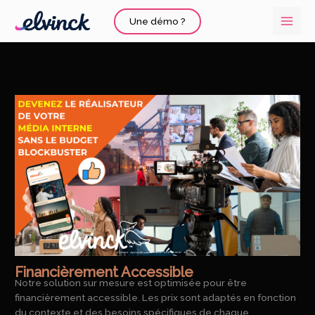
Aller
Une démo ?
au
contenu
Financièrement Accessible
Notre solution sur mesure est optimisée pour être
financièrement accessible. Les prix sont adaptés en fonction
du contexte et des besoins spécifiques de chaque