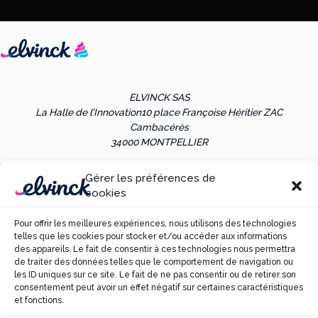
ELVINCK SAS
La Halle de l’Innovation
10 place Françoise Héritier ZAC
Cambacérès
34000 MONTPELLIER
Gérer les préférences de
Les références clients sont communiquées uniquement sur
cookies
demande et sous réserve d’accord préalable des parties.
Pour offrir les meilleures expériences, nous utilisons des technologies
telles que les cookies pour stocker et/ou accéder aux informations
*Résultats indicatifs, fondés sur des données déclaratives, susceptibles
des appareils. Le fait de consentir à ces technologies nous permettra
de variations selon les contextes et
ne constituant ni un engagement
de traiter des données telles que le comportement de navigation ou
ni une garantie de performance.
les ID uniques sur ce site. Le fait de ne pas consentir ou de retirer son
consentement peut avoir un effet négatif sur certaines caractéristiques
et fonctions.