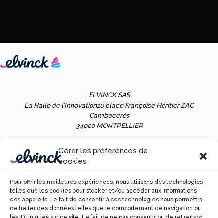
ELVINCK SAS
La Halle de l’Innovation
10 place Françoise Héritier ZAC
Cambacérès
34000 MONTPELLIER
Gérer les préférences de
Les références clients sont communiquées uniquement sur
cookies
demande et sous réserve d’accord préalable des parties.
Pour offrir les meilleures expériences, nous utilisons des technologies
telles que les cookies pour stocker et/ou accéder aux informations
*Résultats indicatifs, fondés sur des données déclaratives, susceptibles
des appareils. Le fait de consentir à ces technologies nous permettra
de variations selon les contextes et
ne constituant ni un engagement
de traiter des données telles que le comportement de navigation ou
ni une garantie de performance.
les ID uniques sur ce site. Le fait de ne pas consentir ou de retirer son